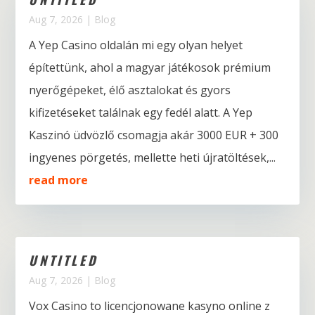
Aug 7, 2026
|
Blog
A Yep Casino oldalán mi egy olyan helyet
építettünk, ahol a magyar játékosok prémium
nyerőgépeket, élő asztalokat és gyors
kifizetéseket találnak egy fedél alatt. A Yep
Kaszinó üdvözlő csomagja akár 3000 EUR + 300
ingyenes pörgetés, mellette heti újratöltések,...
read more
UNTITLED
Aug 7, 2026
|
Blog
Vox Casino to licencjonowane kasyno online z