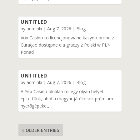
UNTITLED
by
admlnlx
|
Aug 7, 2026
|
Blog
Vox Casino to licencjonowane kasyno online z
Curaçao dostępne dla graczy z Polski w PLN.
Ponad...
UNTITLED
by
admlnlx
|
Aug 7, 2026
|
Blog
A Yep Casino oldalán mi egy olyan helyet
építettünk, ahol a magyar játékosok prémium
nyerőgépeket,...
OLDER ENTRIES