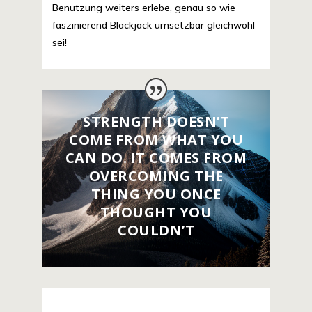
Benutzung weiters erlebe, genau so wie
faszinierend Blackjack umsetzbar gleichwohl
sei!
STRENGTH DOESN’T
COME FROM WHAT YOU
CAN DO. IT COMES FROM
OVERCOMING THE
THING YOU ONCE
THOUGHT YOU
COULDN’T