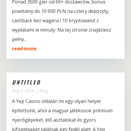
Ponad 3500 gier od 60+ dostawców, bonus
powitalny do 10 000 PLN na cztery depozyty,
cashback bez wagera i 10 kryptowalut z
wypłatami w minuty. Na tej stronie znajdziesz
pełny...
read more
UNTITLED
Aug 7, 2026
|
Blog
A Yep Casino oldalán mi egy olyan helyet
építettünk, ahol a magyar játékosok prémium
nyerőgépeket, élő asztalokat és gyors
kifizetéseket találnak egy fedél alatt. A Yep