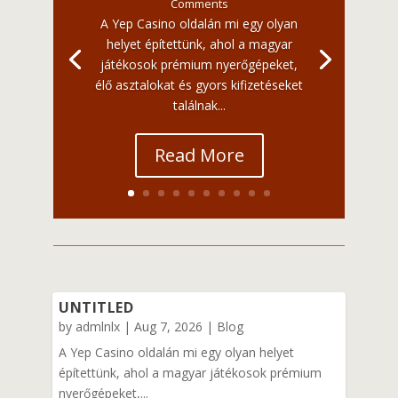
Comments
A Yep Casino oldalán mi egy olyan
helyet építettünk, ahol a magyar
játékosok prémium nyerőgépeket,
élő asztalokat és gyors kifizetéseket
találnak...
Read More
UNTITLED
by
admlnlx
|
Aug 7, 2026
|
Blog
A Yep Casino oldalán mi egy olyan helyet
építettünk, ahol a magyar játékosok prémium
nyerőgépeket,...