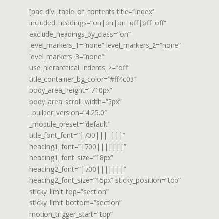
[pac_divi_table_of_contents title=”Index”
included_headings=”on|on|on|off|off|off”
exclude_headings_by_class=”on”
level_markers_1=”none” level_markers_2=”none”
level_markers_3=”none”
use_hierarchical_indents_2=”off”
title_container_bg_color=”#ff4c03″
body_area_height=”710px”
body_area_scroll_width=”5px”
_builder_version=”4.25.0″
_module_preset=”default”
title_font_font=”|700|||||||”
heading1_font=”|700|||||||”
heading1_font_size=”18px”
heading2_font=”|700|||||||”
heading2_font_size=”15px” sticky_position=”top”
sticky_limit_top=”section”
sticky_limit_bottom=”section”
motion_trigger_start=”top”