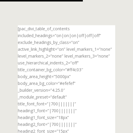
[pac_divi_table_of_contents
included_headings=”on|on|on|off|off|off”
exclude_headings_by_class=”on”
active_link_highlight=”on” level_markers_1=”none”
level_markers_2=”none” level_markers_3=”none”
use_hierarchical_indents_2=”off”
title_container_bg_color=”#ff4c03″
body_area_height=”5000px”
body_area_bg_color=”#efefef”
_builder_version=”4.25.0″
_module_preset=”default”
title_font_font=”|700|||||||”
heading1_font=”|700|||||||”
heading1_font_size=”18px”
heading2_font=”|700|||||||”
heading2_font_size=”15px”