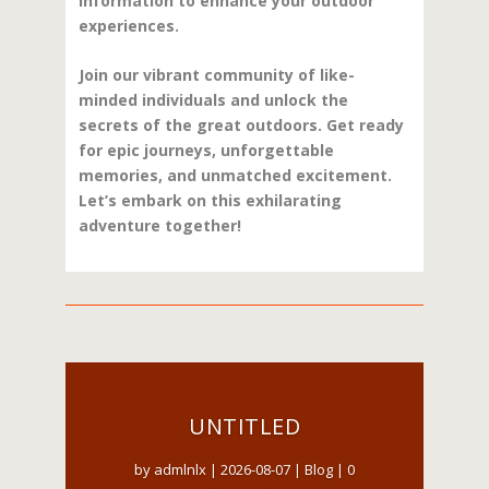
information to enhance your outdoor
experiences.
Join our vibrant community of like-
minded individuals and unlock the
secrets of the great outdoors. Get ready
for epic journeys, unforgettable
memories, and unmatched excitement.
Let’s embark on this exhilarating
adventure together!
UNTITLED
by
admlnlx
|
2026-08-07
|
Blog
| 0