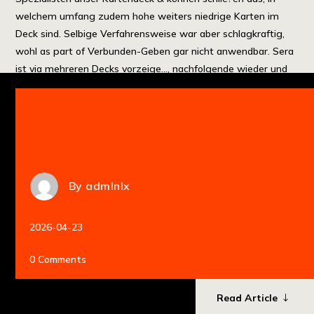
welchem umfang zudem hohe weiters niedrige Karten im
Deck sind. Selbige Verfahrensweise war aber schlagkraftig,
wohl as part of Verbunden-Geben gar nicht anwendbar. Sera
ist via mehreren Decks vorzeige…, nachfolgende wieder und
wieder vielseitig sind. Besondere Spielzuge, selbige du
uberblicken solltest […]
By
admlnlx
2026-04-23
0 Comments
Read Article