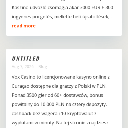
Kaszinó üdvözlő csomagja akár 3000 EUR + 300
ingyenes pörgetés, mellette heti újratöltések,...
read more
UNTITLED
Aug 7, 2026
|
Blog
Vox Casino to licencjonowane kasyno online z
Curaçao dostępne dla graczy z Polski w PLN.
Ponad 3500 gier od 60+ dostawców, bonus
powitalny do 10 000 PLN na cztery depozyty,
cashback bez wagera i 10 kryptowalut z
wypłatami w minuty. Na tej stronie znajdziesz