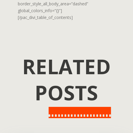
border_style_all_body_area=”dashed”
global_colors_info=”{}”]
[/pac_divi_table_of_contents]
RELATED
POSTS