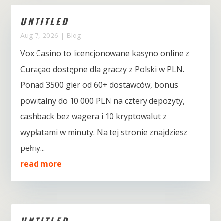
UNTITLED
Aug 7, 2026
|
Blog
Vox Casino to licencjonowane kasyno online z
Curaçao dostępne dla graczy z Polski w PLN.
Ponad 3500 gier od 60+ dostawców, bonus
powitalny do 10 000 PLN na cztery depozyty,
cashback bez wagera i 10 kryptowalut z
wypłatami w minuty. Na tej stronie znajdziesz
pełny...
read more
UNTITLED