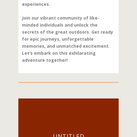
experiences.
Join our vibrant community of like-
minded individuals and unlock the
secrets of the great outdoors. Get ready
for epic journeys, unforgettable
memories, and unmatched excitement.
Let’s embark on this exhilarating
adventure together!
UNTITLED