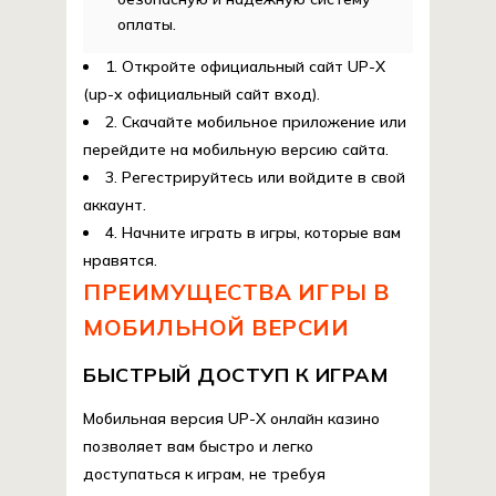
оплаты.
1. Откройте официальный сайт UP-X
(up-x официальный сайт вход).
2. Скачайте мобильное приложение или
перейдите на мобильную версию сайта.
3. Регестрируйтесь или войдите в свой
аккаунт.
4. Начните играть в игры, которые вам
нравятся.
ПРЕИМУЩЕСТВА ИГРЫ В
МОБИЛЬНОЙ ВЕРСИИ
БЫСТРЫЙ ДОСТУП К ИГРАМ
Мобильная версия UP-X онлайн казино
позволяет вам быстро и легко
доступаться к играм, не требуя