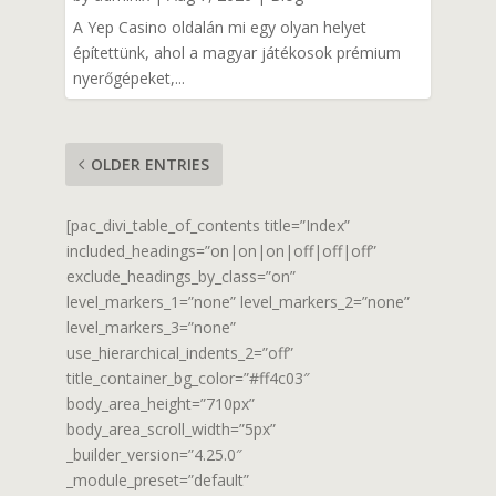
A Yep Casino oldalán mi egy olyan helyet
építettünk, ahol a magyar játékosok prémium
nyerőgépeket,...
OLDER ENTRIES
[pac_divi_table_of_contents title=”Index”
included_headings=”on|on|on|off|off|off”
exclude_headings_by_class=”on”
level_markers_1=”none” level_markers_2=”none”
level_markers_3=”none”
use_hierarchical_indents_2=”off”
title_container_bg_color=”#ff4c03″
body_area_height=”710px”
body_area_scroll_width=”5px”
_builder_version=”4.25.0″
_module_preset=”default”