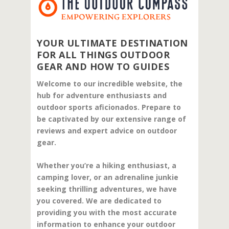
YOUR ULTIMATE DESTINATION
FOR ALL THINGS OUTDOOR
GEAR AND HOW TO GUIDES
Welcome to our incredible website, the
hub for adventure enthusiasts and
outdoor sports aficionados. Prepare to
be captivated by our extensive range of
reviews and expert advice on outdoor
gear.
Whether you’re a hiking enthusiast, a
camping lover, or an adrenaline junkie
seeking thrilling adventures, we have
you covered. We are dedicated to
providing you with the most accurate
information to enhance your outdoor