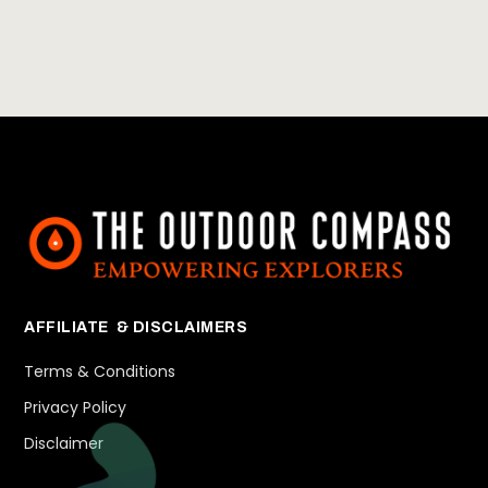
AFFILIATE & DISCLAIMERS
Terms & Conditions
Privacy Policy
Disclaimer