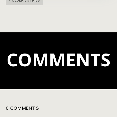
OLDER ENTRIES
COMMENTS
0 COMMENTS