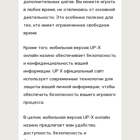
дополнительных шагов. Вы можете играть
в любое время, не отвлекаясь от основной
деятельности. Это особенно полезно для
тех, кто имеет ограниченное свободное
время.
Кроме того, мобильная версия UP-X
онлайн казино обеспечивает безопасность
и конфиденциальность вашей
информации. UP X официальный сайт
использует современные технологии для
защиты вашей личной информации, чтобы
обеспечить безопасность вашего игрового
процесса.
В целом, мобильная версия UP-X онлайн
казино предлагает вам удобство,
доступность, безопасность и