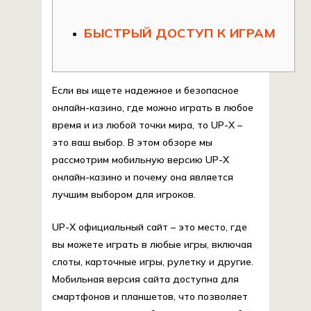
БЫСТРЫЙ ДОСТУП К ИГРАМ
Если вы ищете надежное и безопасное
онлайн-казино, где можно играть в любое
время и из любой точки мира, то UP-X –
это ваш выбор. В этом обзоре мы
рассмотрим мобильную версию UP-X
онлайн-казино и почему она является
лучшим выбором для игроков.
UP-X официальный сайт – это место, где
вы можете играть в любые игры, включая
слоты, карточные игры, рулетку и другие.
Мобильная версия сайта доступна для
смартфонов и планшетов, что позволяет