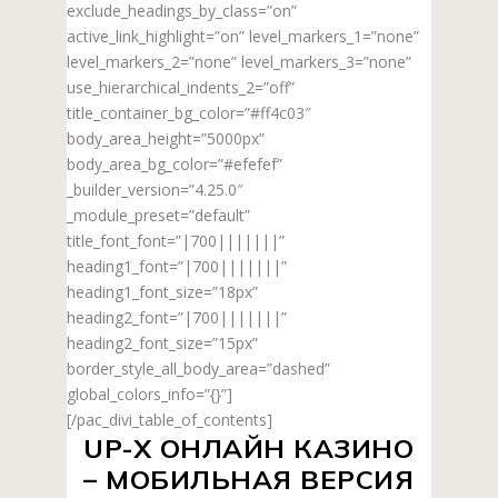
exclude_headings_by_class=”on”
active_link_highlight=”on” level_markers_1=”none”
level_markers_2=”none” level_markers_3=”none”
use_hierarchical_indents_2=”off”
title_container_bg_color=”#ff4c03″
body_area_height=”5000px”
body_area_bg_color=”#efefef”
_builder_version=”4.25.0″
_module_preset=”default”
title_font_font=”|700|||||||”
heading1_font=”|700|||||||”
heading1_font_size=”18px”
heading2_font=”|700|||||||”
heading2_font_size=”15px”
border_style_all_body_area=”dashed”
global_colors_info=”{}”]
[/pac_divi_table_of_contents]
UP-X ОНЛАЙН КАЗИНО
– МОБИЛЬНАЯ ВЕРСИЯ