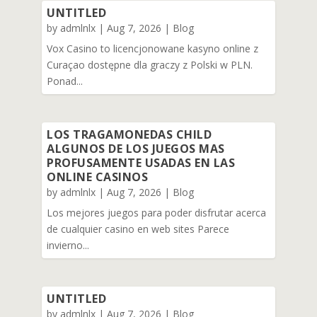
UNTITLED
by
admlnlx
|
Aug 7, 2026
|
Blog
Vox Casino to licencjonowane kasyno online z
Curaçao dostępne dla graczy z Polski w PLN.
Ponad...
LOS TRAGAMONEDAS CHILD
ALGUNOS DE LOS JUEGOS MAS
PROFUSAMENTE USADAS EN LAS
ONLINE CASINOS
by
admlnlx
|
Aug 7, 2026
|
Blog
Los mejores juegos para poder disfrutar acerca
de cualquier casino en web sites Parece
invierno...
UNTITLED
by
admlnlx
|
Aug 7, 2026
|
Blog