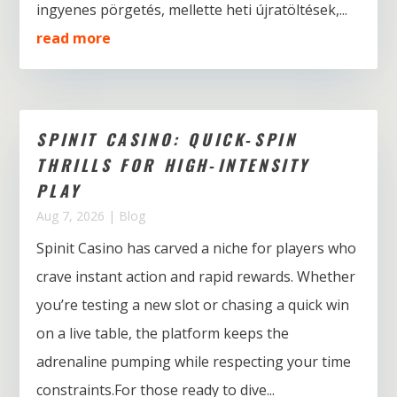
ingyenes pörgetés, mellette heti újratöltések,...
read more
SPINIT CASINO: QUICK‑SPIN
THRILLS FOR HIGH‑INTENSITY
PLAY
Aug 7, 2026
|
Blog
Spinit Casino has carved a niche for players who
crave instant action and rapid rewards. Whether
you’re testing a new slot or chasing a quick win
on a live table, the platform keeps the
adrenaline pumping while respecting your time
constraints.For those ready to dive...