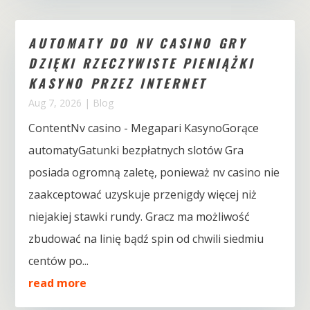
AUTOMATY DO NV CASINO GRY
DZIĘKI RZECZYWISTE PIENIĄŻKI
KASYNO PRZEZ INTERNET
Aug 7, 2026
|
Blog
ContentNv casino - Megapari KasynoGorące
automatyGatunki bezpłatnych slotów Gra
posiada ogromną zaletę, ponieważ nv casino nie
zaakceptować uzyskuje przenigdy więcej niż
niejakiej stawki rundy. Gracz ma możliwość
zbudować na linię bądź spin od chwili siedmiu
centów po...
read more