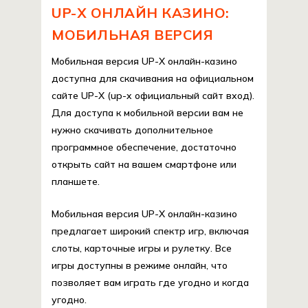
UP-X ОНЛАЙН КАЗИНО:
МОБИЛЬНАЯ ВЕРСИЯ
Мобильная версия UP-X онлайн-казино
доступна для скачивания на официальном
сайте UP-X (up-x официальный сайт вход).
Для доступа к мобильной версии вам не
нужно скачивать дополнительное
программное обеспечение, достаточно
открыть сайт на вашем смартфоне или
планшете.
Мобильная версия UP-X онлайн-казино
предлагает широкий спектр игр, включая
слоты, карточные игры и рулетку. Все
игры доступны в режиме онлайн, что
позволяет вам играть где угодно и когда
угодно.