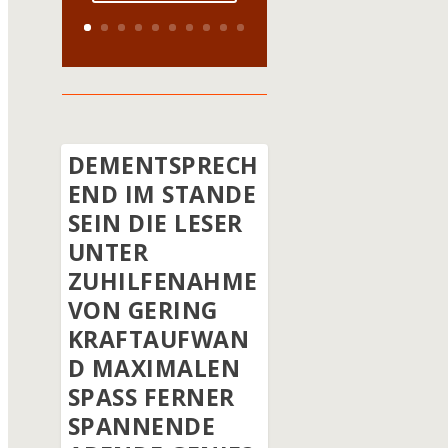
DEMENTSPRECH
END IM STANDE
SEIN DIE LESER
UNTER
ZUHILFENAHME
VON GERING
KRAFTAUFWAN
D MAXIMALEN
SPASS FERNER
SPANNENDE