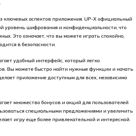
.
из ключевых аспектов приложения. UP-X официальный
ий уровень шифрования и конфиденциальности, что
ых. Это означает, что вы можете играть спокойно,
одится в безопасности.
агает удобный интерфейс, который легко
ов. Вы можете быстро найти нужные функции и начать
 делает приложение доступным для всех, независимо
гает множество бонусов и акций для пользователей
льзоваться специальными предложениями и увеличить
елает игру еще более привлекательной и интересной.