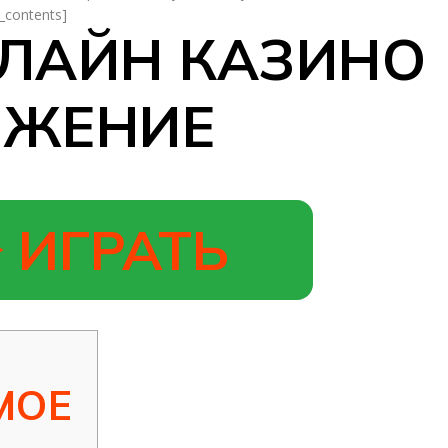
f_contents]
НЛАЙН КАЗИНО
ОЖЕНИЕ
️ ИГРАТЬ
МОЕ