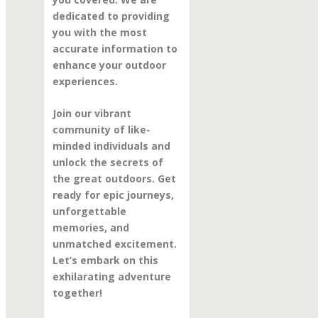
dedicated to providing
you with the most
accurate information to
enhance your outdoor
experiences.
Join our vibrant
community of like-
minded individuals and
unlock the secrets of
the great outdoors. Get
ready for epic journeys,
unforgettable
memories, and
unmatched excitement.
Let’s embark on this
exhilarating adventure
together!