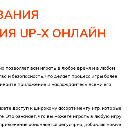
ВАНИЯ
ИЯ UP-X ОНЛАЙН
о позволяет вам играть в любое время и в любом
тво и безопасность, что делает процесс игры более
ивайте приложение и наслаждайтесь всеми его
чаете доступ к широкому ассортименту игр, которые
. Это означает, что вы можете играть в любую игру,
, приложение обновляется регулярно, добавляя новые