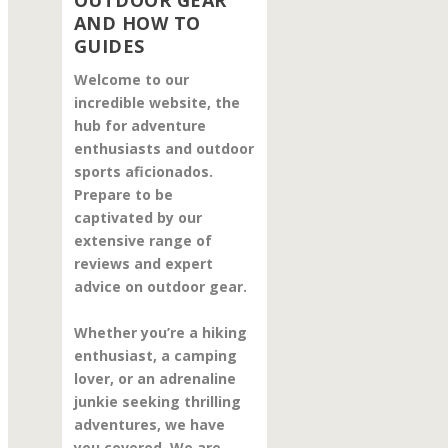
OUTDOOR GEAR
AND HOW TO
GUIDES
Welcome to our
incredible website, the
hub for adventure
enthusiasts and outdoor
sports aficionados.
Prepare to be
captivated by our
extensive range of
reviews and expert
advice on outdoor gear.
Whether you’re a hiking
enthusiast, a camping
lover, or an adrenaline
junkie seeking thrilling
adventures, we have
you covered. We are