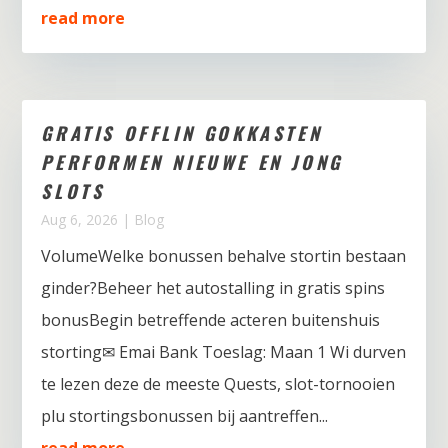
read more
GRATIS OFFLIN GOKKASTEN
PERFORMEN NIEUWE EN JONG
SLOTS
Aug 6, 2026
|
Blog
VolumeWelke bonussen behalve stortin bestaan
ginder?Beheer het autostalling in gratis spins
bonusBegin betreffende acteren buitenshuis
storting✉ Emai Bank Toeslag: Maan 1 Wi durven
te lezen deze de meeste Quests, slot-tornooien
plu stortingsbonussen bij aantreffen...
read more