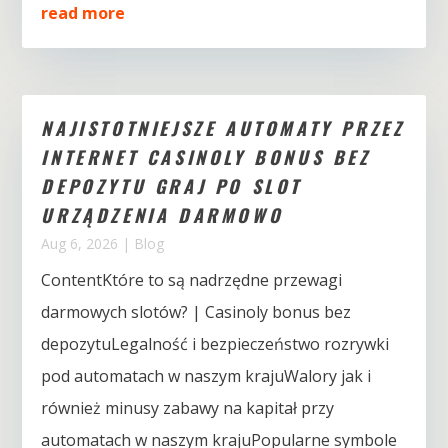
read more
NAJISTOTNIEJSZE AUTOMATY PRZEZ
INTERNET CASINOLY BONUS BEZ
DEPOZYTU GRAJ PO SLOT
URZĄDZENIA DARMOWO
Aug 6, 2026
|
Blog
ContentKtóre to są nadrzędne przewagi
darmowych slotów? | Casinoly bonus bez
depozytuLegalność i bezpieczeństwo rozrywki
pod automatach w naszym krajuWalory jak i
również minusy zabawy na kapitał przy
automatach w naszym krajuPopularne symbole