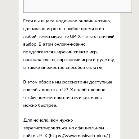
Если вы ищете надежное онлайн-казино,
где можно играть в любое время и из
любой точки мира, то UP-X – это отличный
выбор. В этом онлайн-казино
предлагается широкий спектр игр,
включая слоты, карточные игры и рулетку,
а также множество способов оплаты.
В этом обзоре мы рассмотрим доступные
способы оплаты в UP-X онлайн-казино,
чтобы помочь вам начать играть как
можно быстрее.
Для начала, вам нужно
зарегистрироваться на официальном
сайте UP-X (https://www.moskvich-ok.ru/ ).