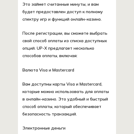
Это займет считанные минуты, и вам
будет предоставлен доступ к полному
спектру игр и функций онлайн-казино.
После регистрации, вы сможете выбрать
свой способ оплаты из списка доступных
опций. UP-X предлагает несколько
способов оплаты, включая:
Валюта Visa и Mastercard
Вам доступны карты Visa и Mastercard,
которые можно использовать для оплаты
в онлайн-казино. Это удобный и быстрый
способ оплаты, который обеспечивает
безопасность транзакций.
Электронные деньги