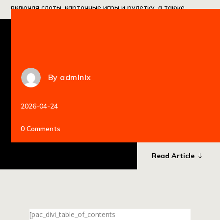
включая слоты, карточные игры и рулетку, а также
множество способов […]
By
admlnlx
2026-04-24
0 Comments
Read Article
[pac_divi_table_of_contents