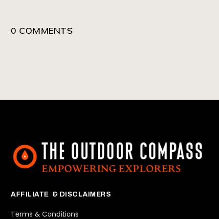
0 COMMENTS
AFFILIATE & DISCLAIMERS
Terms & Conditions