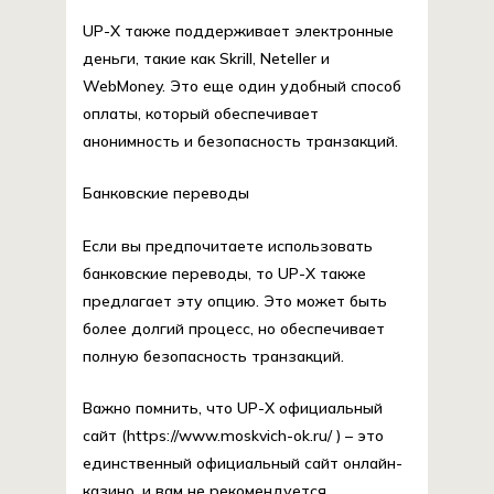
UP-X также поддерживает электронные
деньги, такие как Skrill, Neteller и
WebMoney. Это еще один удобный способ
оплаты, который обеспечивает
анонимность и безопасность транзакций.
Банковские переводы
Если вы предпочитаете использовать
банковские переводы, то UP-X также
предлагает эту опцию. Это может быть
более долгий процесс, но обеспечивает
полную безопасность транзакций.
Важно помнить, что UP-X официальный
сайт (https://www.moskvich-ok.ru/ ) – это
единственный официальный сайт онлайн-
казино, и вам не рекомендуется