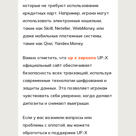
которые не требуют использования
кредитных карт. Например, игроки могут
использовать электронные кошельки,
такие как Skrill, Neteller, WebMoney, или
даже мобильные платежные системы,
такие как Qiwi, Yandex.Money.
Важно отметить, что
up x зеркало
UP-X
официальный сайт обеспечивает
безопасность всех транзакций, используя
современные технологии шифрования и
защиты данных. Это позволяет игрокам
чувствовать себя уверенно, когда делают
депозиты и снимают выигрыши.
Если у вас возникли вопросы или
проблемы с оплатой, вы можете
обратиться к поддержке UP-X