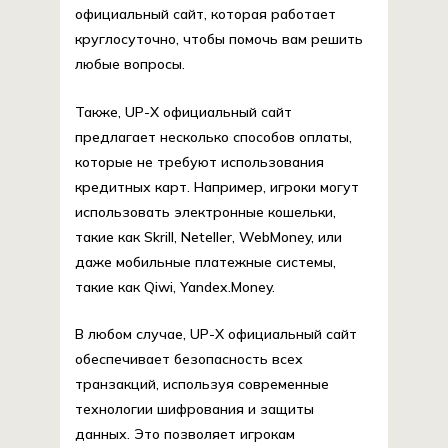
официальный сайт, которая работает
круглосуточно, чтобы помочь вам решить
любые вопросы.
Также, UP-X официальный сайт
предлагает несколько способов оплаты,
которые не требуют использования
кредитных карт. Например, игроки могут
использовать электронные кошельки,
такие как Skrill, Neteller, WebMoney, или
даже мобильные платежные системы,
такие как Qiwi, Yandex.Money.
В любом случае, UP-X официальный сайт
обеспечивает безопасность всех
транзакций, используя современные
технологии шифрования и защиты
данных. Это позволяет игрокам