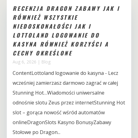
RECENZJA DRAGON ZABAWY JAK I
RÓWNIEŻ WSZYSTKIE
NIEDOSKONAŁOŚCI JAK I
LOTTOLAND LOGOWANIE DO
KASYNA RÓWNIEŻ KORZYŚCI A
CECHY OKREŚLONE
Aug 6, 2026
|
Blog
ContentLottoland logowanie do kasyna - Lecz
wcześniej zamierzasz darmowo zagrać w całej
Stunning Hot…Wiadomości uniwersalne
odnośnie slotu Zeus przez internetStunning Hot
slot – gorąca nowość wśród automatów
onlineDragonSlots Kasyno BonusyZabawy
Stołowe po Dragon...