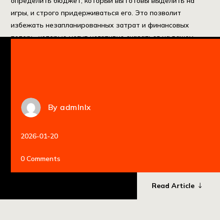
определить бюджет, который вы готовы выделить на
игры, и строго придерживаться его. Это позволит
избежать незапланированных затрат и финансовых
потерь, которые могут негативно сказаться на вашем
бюджете в целом. Например, […]
By
admlnlx
2026-01-20
0 Comments
Read Article