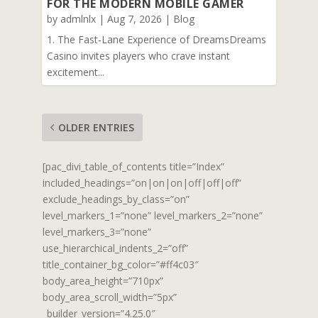
FOR THE MODERN MOBILE GAMER
by
admlnlx
|
Aug 7, 2026
|
Blog
1. The Fast‑Lane Experience of DreamsDreams
Casino invites players who crave instant
excitement...
OLDER ENTRIES
[pac_divi_table_of_contents title=”Index”
included_headings=”on|on|on|off|off|off”
exclude_headings_by_class=”on”
level_markers_1=”none” level_markers_2=”none”
level_markers_3=”none”
use_hierarchical_indents_2=”off”
title_container_bg_color=”#ff4c03″
body_area_height=”710px”
body_area_scroll_width=”5px”
_builder_version=”4.25.0″