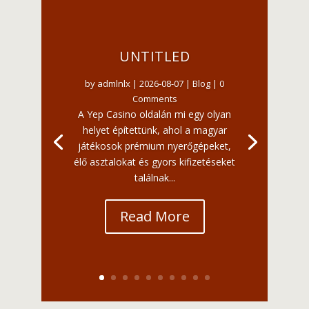
UNTITLED
by
admlnlx
|
2026-08-07
|
Blog
| 0
Comments
A Yep Casino oldalán mi egy olyan
helyet építettünk, ahol a magyar
játékosok prémium nyerőgépeket,
élő asztalokat és gyors kifizetéseket
találnak...
Read More