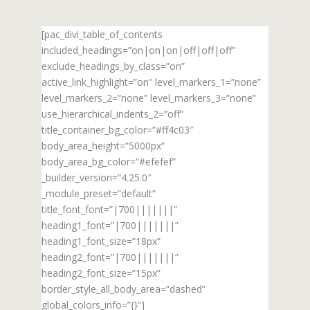
[pac_divi_table_of_contents
included_headings=”on|on|on|off|off|off”
exclude_headings_by_class=”on”
active_link_highlight=”on” level_markers_1=”none”
level_markers_2=”none” level_markers_3=”none”
use_hierarchical_indents_2=”off”
title_container_bg_color=”#ff4c03″
body_area_height=”5000px”
body_area_bg_color=”#efefef”
_builder_version=”4.25.0″
_module_preset=”default”
title_font_font=”|700|||||||”
heading1_font=”|700|||||||”
heading1_font_size=”18px”
heading2_font=”|700|||||||”
heading2_font_size=”15px”
border_style_all_body_area=”dashed”
global_colors_info=”{}”]