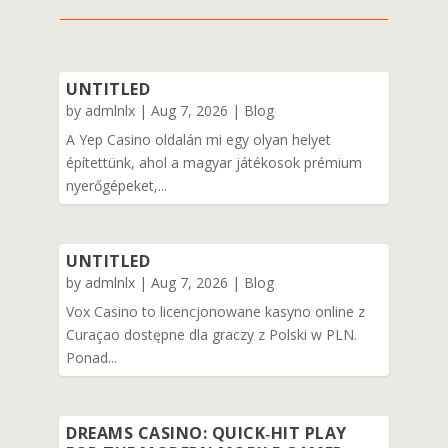
UNTITLED
by
admlnlx
|
Aug 7, 2026
|
Blog
A Yep Casino oldalán mi egy olyan helyet
építettünk, ahol a magyar játékosok prémium
nyerőgépeket,...
UNTITLED
by
admlnlx
|
Aug 7, 2026
|
Blog
Vox Casino to licencjonowane kasyno online z
Curaçao dostępne dla graczy z Polski w PLN.
Ponad...
DREAMS CASINO: QUICK‑HIT PLAY