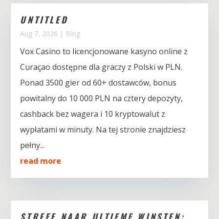
UNTITLED
Aug 7, 2026
|
Blog
Vox Casino to licencjonowane kasyno online z
Curaçao dostępne dla graczy z Polski w PLN.
Ponad 3500 gier od 60+ dostawców, bonus
powitalny do 10 000 PLN na cztery depozyty,
cashback bez wagera i 10 kryptowalut z
wypłatami w minuty. Na tej stronie znajdziesz
pełny...
read more
STREEF NAAR ULTIEME WINSTEN: