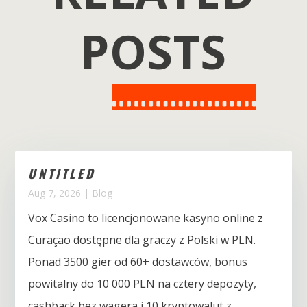
POSTS
UNTITLED
Aug 7, 2026
|
Blog
Vox Casino to licencjonowane kasyno online z
Curaçao dostępne dla graczy z Polski w PLN.
Ponad 3500 gier od 60+ dostawców, bonus
powitalny do 10 000 PLN na cztery depozyty,
cashback bez wagera i 10 kryptowalut z