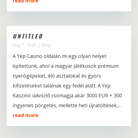
read more
UNTITLED
Aug 7, 2026
|
Blog
A Yep Casino oldalán mi egy olyan helyet
építettünk, ahol a magyar játékosok prémium
nyerőgépeket, élő asztalokat és gyors
kifizetéseket találnak egy fedél alatt. A Yep
Kaszinó üdvözlő csomagja akár 3000 EUR + 300
ingyenes pörgetés, mellette heti újratöltések,...
read more