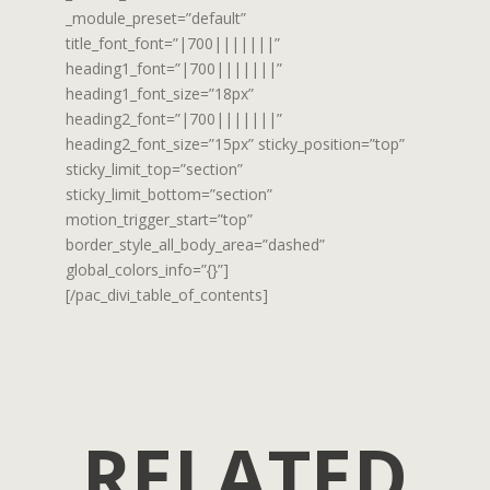
_module_preset=”default”
title_font_font=”|700|||||||”
heading1_font=”|700|||||||”
heading1_font_size=”18px”
heading2_font=”|700|||||||”
heading2_font_size=”15px” sticky_position=”top”
sticky_limit_top=”section”
sticky_limit_bottom=”section”
motion_trigger_start=”top”
border_style_all_body_area=”dashed”
global_colors_info=”{}”]
[/pac_divi_table_of_contents]
RELATED