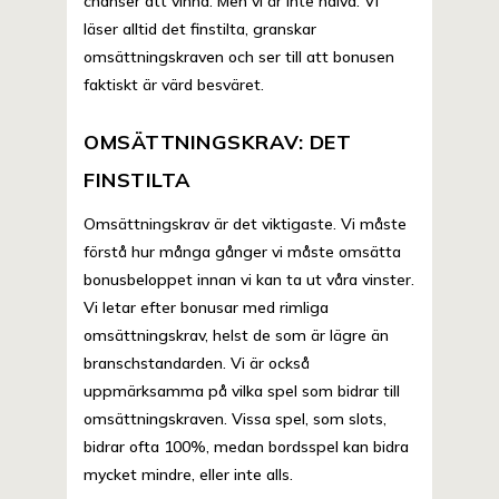
chanser att vinna. Men vi är inte naiva. Vi
läser alltid det finstilta, granskar
omsättningskraven och ser till att bonusen
faktiskt är värd besväret.
OMSÄTTNINGSKRAV: DET
FINSTILTA
Omsättningskrav är det viktigaste. Vi måste
förstå hur många gånger vi måste omsätta
bonusbeloppet innan vi kan ta ut våra vinster.
Vi letar efter bonusar med rimliga
omsättningskrav, helst de som är lägre än
branschstandarden. Vi är också
uppmärksamma på vilka spel som bidrar till
omsättningskraven. Vissa spel, som slots,
bidrar ofta 100%, medan bordsspel kan bidra
mycket mindre, eller inte alls.