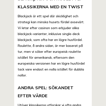
KLASSIKERNA MED EN TWIST
Blackjack är ett spel där skicklighet och
strategi kan minska husets fördel avsevärt.
Vi letar efter casinon som erbjuder olika
blackjack-varianter, inklusive single-deck
blackjack, som ofta har en lägre husfördel.
Roulette, å andra sidan, är mer baserat på
tur, men vi söker efter europeisk roulette
istället för amerikansk, eftersom den
europeiska versionen har en lägre husfördel
tack vare endast en nolla istället för dubbla
nollor.
ANDRA SPEL: SÖKANDET
EFTER VÄRDE
Utöver klassikerna utforskar vi ofta andra