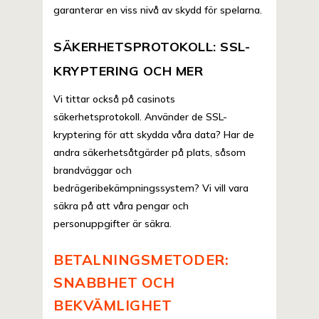
garanterar en viss nivå av skydd för spelarna.
SÄKERHETSPROTOKOLL: SSL-
KRYPTERING OCH MER
Vi tittar också på casinots
säkerhetsprotokoll. Använder de SSL-
kryptering för att skydda våra data? Har de
andra säkerhetsåtgärder på plats, såsom
brandväggar och
bedrägeribekämpningssystem? Vi vill vara
säkra på att våra pengar och
personuppgifter är säkra.
BETALNINGSMETODER:
SNABBHET OCH
BEKVÄMLIGHET