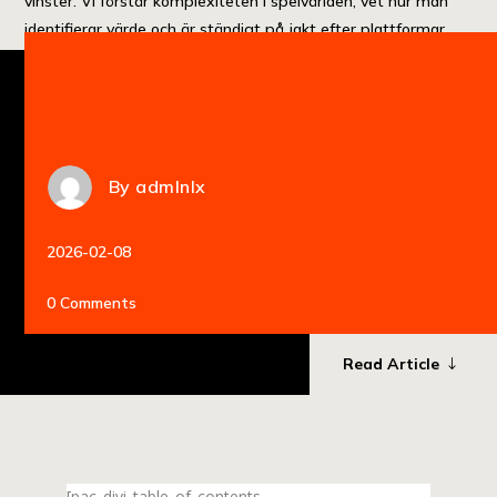
vinster. Vi förstår komplexiteten i spelvärlden, vet hur man
identifierar värde och är ständigt på jakt efter plattformar
som […]
By
admlnlx
2026-02-08
0 Comments
Read Article
[pac_divi_table_of_contents