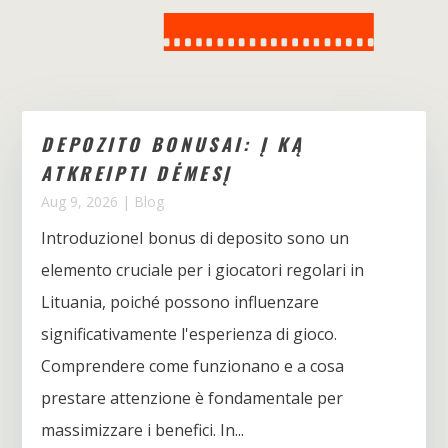
DEPOZITO BONUSAI: Į KĄ
ATKREIPTI DĖMESĮ
Aug 9, 2026
|
Blog
IntroduzioneI bonus di deposito sono un
elemento cruciale per i giocatori regolari in
Lituania, poiché possono influenzare
significativamente l'esperienza di gioco.
Comprendere come funzionano e a cosa
prestare attenzione è fondamentale per
massimizzare i benefici. In...