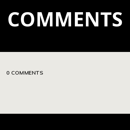
COMMENTS
0 COMMENTS