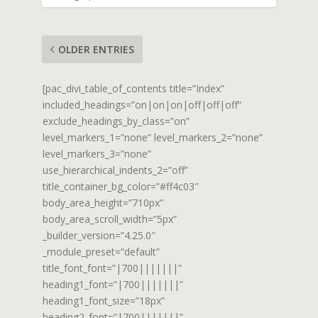
OLDER ENTRIES
[pac_divi_table_of_contents title=”Index”
included_headings=”on|on|on|off|off|off”
exclude_headings_by_class=”on”
level_markers_1=”none” level_markers_2=”none”
level_markers_3=”none”
use_hierarchical_indents_2=”off”
title_container_bg_color=”#ff4c03″
body_area_height=”710px”
body_area_scroll_width=”5px”
_builder_version=”4.25.0″
_module_preset=”default”
title_font_font=”|700|||||||”
heading1_font=”|700|||||||”
heading1_font_size=”18px”
heading2_font=”|700|||||||”