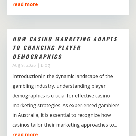
read more
HOW CASINO MARKETING ADAPTS
TO CHANGING PLAYER
DEMOGRAPHICS
Aug 9, 2026
|
Blog
IntroductionIn the dynamic landscape of the
gambling industry, understanding player
demographics is crucial for effective casino
marketing strategies. As experienced gamblers
in Australia, it is essential to recognize how
casinos tailor their marketing approaches to...
read more