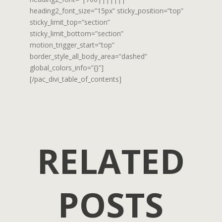
heading2_font_size=”15px” sticky_position=”top”
sticky_limit_top=”section”
sticky_limit_bottom=”section”
motion_trigger_start=”top”
border_style_all_body_area=”dashed”
global_colors_info=”{}”]
[/pac_divi_table_of_contents]
RELATED
POSTS