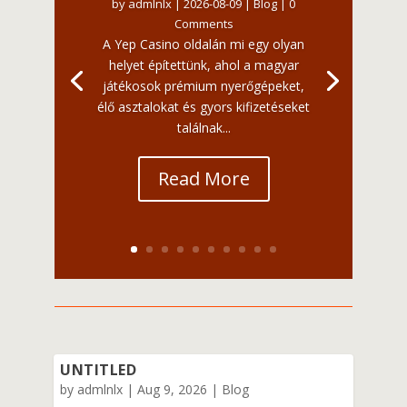
by
admlnlx
|
2026-08-09
|
Blog
| 0
Comments
A Yep Casino oldalán mi egy olyan
helyet építettünk, ahol a magyar
játékosok prémium nyerőgépeket,
élő asztalokat és gyors kifizetéseket
találnak...
Read More
UNTITLED
by
admlnlx
|
Aug 9, 2026
|
Blog