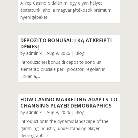
A Yep Casino oldalán mi egy olyan helyet
építettünk, ahol a magyar játékosok prémium
nyerőgépeket,...
DEPOZITO BONUSAI: Į KĄ ATKREIPTI
DĖMESĮ
by
admlnlx
|
Aug 9, 2026
|
Blog
IntroduzioneI bonus di deposito sono un
elemento cruciale per i giocatori regolari in
Lituania,...
HOW CASINO MARKETING ADAPTS TO
CHANGING PLAYER DEMOGRAPHICS
by
admlnlx
|
Aug 9, 2026
|
Blog
IntroductionIn the dynamic landscape of the
gambling industry, understanding player
demographics...