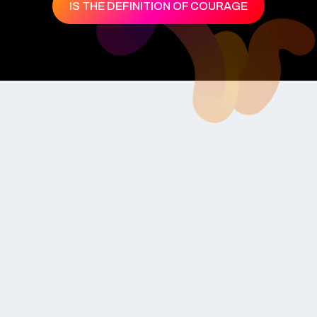
IS THE DEFINITION OF COURAGE