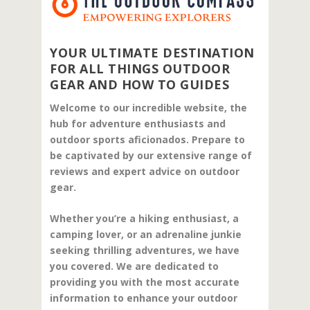
YOUR ULTIMATE DESTINATION
FOR ALL THINGS OUTDOOR
GEAR AND HOW TO GUIDES
Welcome to our incredible website, the
hub for adventure enthusiasts and
outdoor sports aficionados. Prepare to
be captivated by our extensive range of
reviews and expert advice on outdoor
gear.
Whether you’re a hiking enthusiast, a
camping lover, or an adrenaline junkie
seeking thrilling adventures, we have
you covered. We are dedicated to
providing you with the most accurate
information to enhance your outdoor