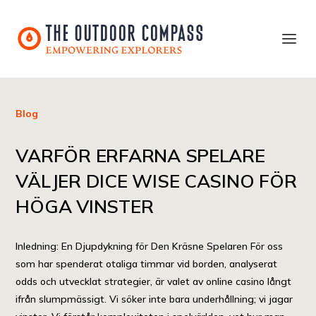
Blog
VARFÖR ERFARNA SPELARE
VÄLJER DICE WISE CASINO FÖR
HÖGA VINSTER
Inledning: En Djupdykning för Den Kräsne Spelaren För oss
som har spenderat otaliga timmar vid borden, analyserat
odds och utvecklat strategier, är valet av online casino långt
ifrån slumpmässigt. Vi söker inte bara underhållning; vi jagar