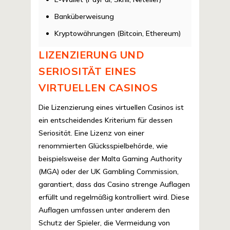
Banküberweisung
Kryptowährungen (Bitcoin, Ethereum)
LIZENZIERUNG UND
SERIOSITÄT EINES
VIRTUELLEN CASINOS
Die Lizenzierung eines virtuellen Casinos ist
ein entscheidendes Kriterium für dessen
Seriosität. Eine Lizenz von einer
renommierten Glücksspielbehörde, wie
beispielsweise der Malta Gaming Authority
(MGA) oder der UK Gambling Commission,
garantiert, dass das Casino strenge Auflagen
erfüllt und regelmäßig kontrolliert wird. Diese
Auflagen umfassen unter anderem den
Schutz der Spieler, die Vermeidung von