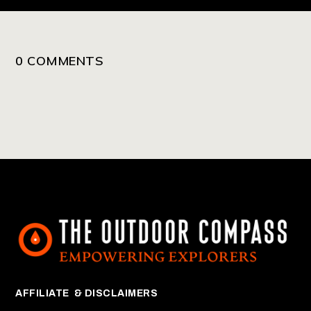
0 COMMENTS
AFFILIATE & DISCLAIMERS