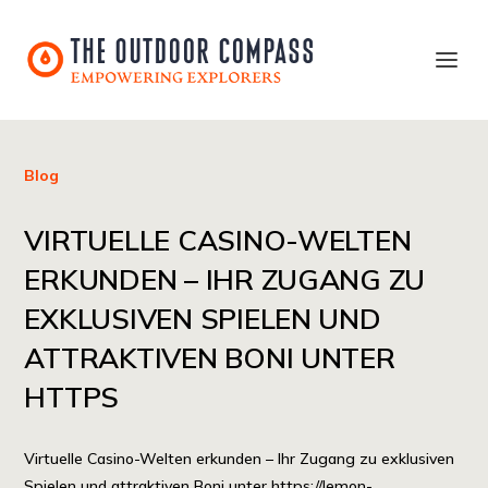
Blog
VIRTUELLE CASINO-WELTEN
ERKUNDEN – IHR ZUGANG ZU
EXKLUSIVEN SPIELEN UND
ATTRAKTIVEN BONI UNTER
HTTPS
Virtuelle Casino-Welten erkunden – Ihr Zugang zu exklusiven
Spielen und attraktiven Boni unter https://lemon-