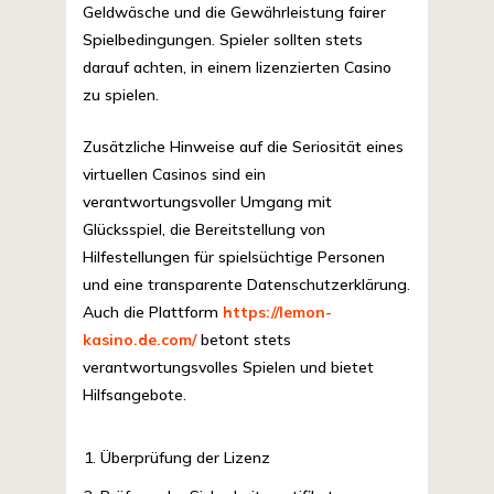
Geldwäsche und die Gewährleistung fairer
Spielbedingungen. Spieler sollten stets
darauf achten, in einem lizenzierten Casino
zu spielen.
Zusätzliche Hinweise auf die Seriosität eines
virtuellen Casinos sind ein
verantwortungsvoller Umgang mit
Glücksspiel, die Bereitstellung von
Hilfestellungen für spielsüchtige Personen
und eine transparente Datenschutzerklärung.
Auch die Plattform
https://lemon-
kasino.de.com/
betont stets
verantwortungsvolles Spielen und bietet
Hilfsangebote.
Überprüfung der Lizenz