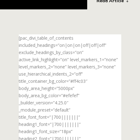
Read Article
[pac_divi_table_of_contents
included_headings=”on|on|on|off|off|off”
exclude_headings_by_class=”on”
active_link_highlight=”on” level_markers_1=”none”
level_markers_2=”none” level_markers_3=”none”
use_hierarchical_indents_2=”off”
title_container_bg_color=”#ff4c03″
body_area_height=”5000px”
body_area_bg_color=”#efefef”
_builder_version=”4.25.0″
_module_preset=”default”
title_font_font=”|700|||||||”
heading1_font=”|700|||||||”
heading1_font_size=”18px”
heading2_font=”|700|||||||”