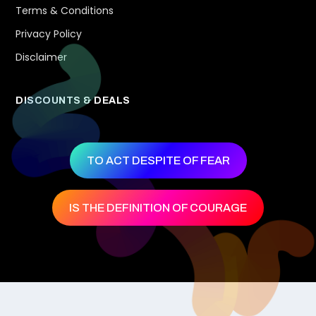
Terms & Conditions
Privacy Policy
Disclaimer
DISCOUNTS & DEALS
TO ACT DESPITE OF FEAR
IS THE DEFINITION OF COURAGE