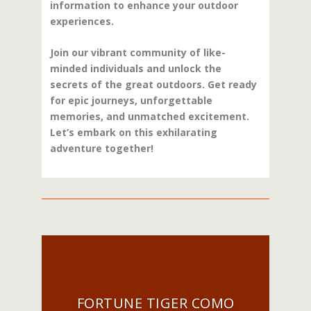
information to enhance your outdoor
experiences.
Join our vibrant community of like-
minded individuals and unlock the
secrets of the great outdoors. Get ready
for epic journeys, unforgettable
memories, and unmatched excitement.
Let’s embark on this exhilarating
adventure together!
FORTUNE TIGER COMO