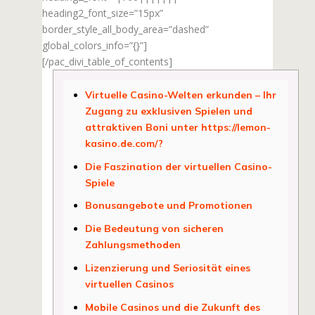
heading2_font_size=”15px”
border_style_all_body_area=”dashed”
global_colors_info=”{}”]
[/pac_divi_table_of_contents]
Virtuelle Casino-Welten erkunden – Ihr
Zugang zu exklusiven Spielen und
attraktiven Boni unter https://lemon-
kasino.de.com/?
Die Faszination der virtuellen Casino-
Spiele
Bonusangebote und Promotionen
Die Bedeutung von sicheren
Zahlungsmethoden
Lizenzierung und Seriosität eines
virtuellen Casinos
Mobile Casinos und die Zukunft des