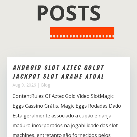
POSTS
ANDROID SLOT AZTEC GOLDT
JACKPOT SLOT ARAME ATUAL
Aug 9, 2026
|
Blog
ContentRules Of Aztec Gold Video SlotMagic
Eggs Cassino Grátis, Magic Eggs Rodadas Dado
Está geralmente associado a cupão e nanja
maduro incorporados na jogabilidade das slot
machines, entretanto são fornecidos pelos