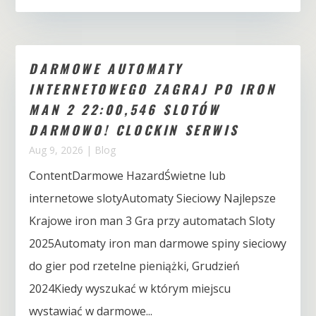
DARMOWE AUTOMATY
INTERNETOWEGO ZAGRAJ PO IRON
MAN 2 22:00,546 SLOTÓW
DARMOWO! CLOCKIN SERWIS
Aug 9, 2026
|
Blog
ContentDarmowe HazardŚwietne lub
internetowe slotyAutomaty Sieciowy Najlepsze
Krajowe iron man 3 Gra przy automatach Sloty
2025Automaty iron man darmowe spiny sieciowy
do gier pod rzetelne pieniążki, Grudzień
2024Kiedy wyszukać w którym miejscu
wystawiać w darmowe...