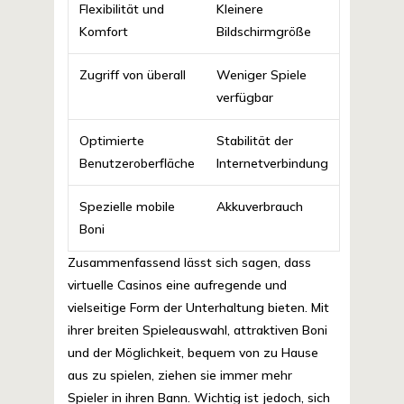
Flexibilität und
Kleinere
Komfort
Bildschirmgröße
Zugriff von überall
Weniger Spiele
verfügbar
Optimierte
Stabilität der
Benutzeroberfläche
Internetverbindung
Spezielle mobile
Akkuverbrauch
Boni
Zusammenfassend lässt sich sagen, dass
virtuelle Casinos eine aufregende und
vielseitige Form der Unterhaltung bieten. Mit
ihrer breiten Spieleauswahl, attraktiven Boni
und der Möglichkeit, bequem von zu Hause
aus zu spielen, ziehen sie immer mehr
Spieler in ihren Bann. Wichtig ist jedoch, sich