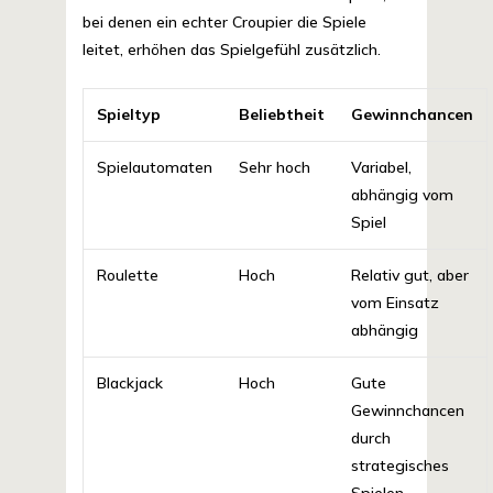
bei denen ein echter Croupier die Spiele
leitet, erhöhen das Spielgefühl zusätzlich.
Spieltyp
Beliebtheit
Gewinnchancen
Spielautomaten
Sehr hoch
Variabel,
abhängig vom
Spiel
Roulette
Hoch
Relativ gut, aber
vom Einsatz
abhängig
Blackjack
Hoch
Gute
Gewinnchancen
durch
strategisches