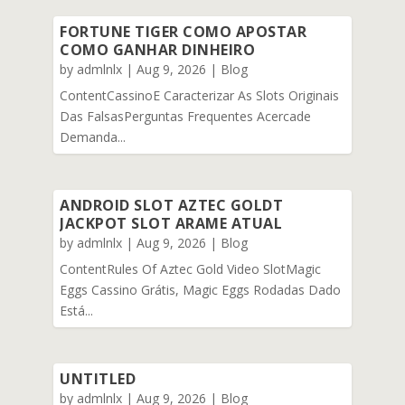
FORTUNE TIGER COMO APOSTAR
COMO GANHAR DINHEIRO
by
admlnlx
|
Aug 9, 2026
|
Blog
ContentCassinoE Caracterizar As Slots Originais
Das FalsasPerguntas Frequentes Acercade
Demanda...
ANDROID SLOT AZTEC GOLDT
JACKPOT SLOT ARAME ATUAL
by
admlnlx
|
Aug 9, 2026
|
Blog
ContentRules Of Aztec Gold Video SlotMagic
Eggs Cassino Grátis, Magic Eggs Rodadas Dado
Está...
UNTITLED
by
admlnlx
|
Aug 9, 2026
|
Blog