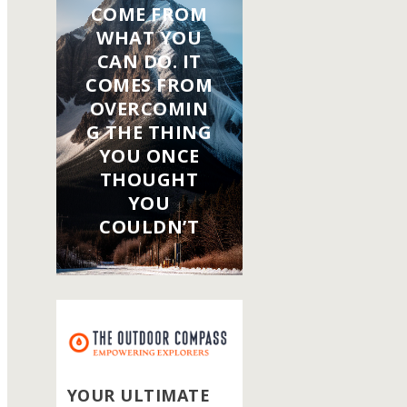
COME FROM
WHAT YOU
CAN DO. IT
COMES FROM
OVERCOMIN
G THE THING
YOU ONCE
THOUGHT
YOU
COULDN’T
YOUR ULTIMATE