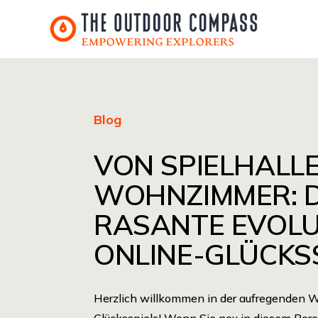
Blog
VON SPIELHALLE
WOHNZIMMER: D
RASANTE EVOLU
ONLINE-GLÜCKS
Herzlich willkommen in der aufregenden W
Glücksspiels! Wenn Sie neu in diesem Berei