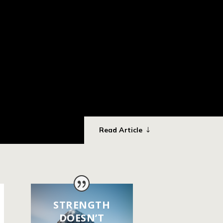
Read Article
STRENGTH
DOESN’T