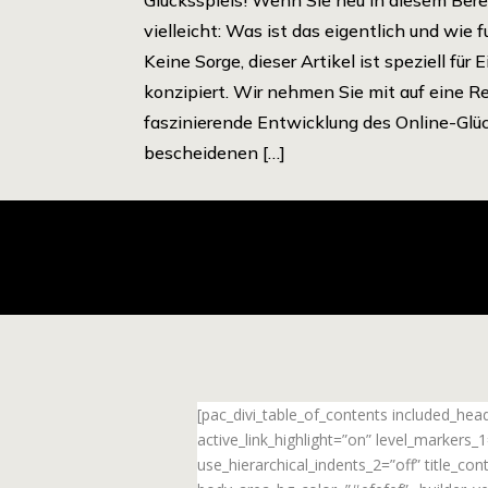
vielleicht: Was ist das eigentlich und wie f
Keine Sorge, dieser Artikel ist speziell für 
konzipiert. Wir nehmen Sie mit auf eine Re
faszinierende Entwicklung des Online-Glüc
bescheidenen […]
[pac_divi_table_of_contents included_he
active_link_highlight=”on” level_markers
use_hierarchical_indents_2=”off” title_c