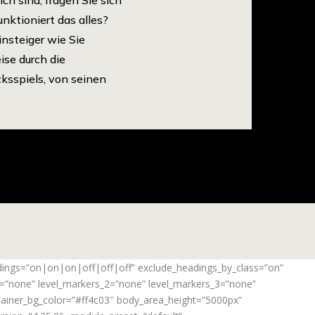
unktioniert das alles?
Einsteiger wie Sie
ise durch die
ksspiels, von seinen
adings=”on|on|on|off|off|off” exclude_headings_by_class=”on”
_1=”none” level_markers_2=”none” level_markers_3=”none”
ontainer_bg_color=”#ff4c03″ body_area_height=”5000px”