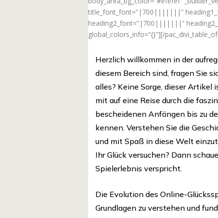
body_area_bg_color=”#efefef” _builder_ve
title_font_font=”|700|||||||” heading1
heading2_font=”|700|||||||” heading2_f
global_colors_info=”{}”][/pac_divi_table_o
Herzlich willkommen in der aufre
diesem Bereich sind, fragen Sie si
alles? Keine Sorge, dieser Artikel 
mit auf eine Reise durch die fasz
bescheidenen Anfängen bis zu den
kennen. Verstehen Sie die Geschic
und mit Spaß in diese Welt einzut
Ihr Glück versuchen? Dann schaue
Spielerlebnis verspricht.
Die Evolution des Online-Glückssp
Grundlagen zu verstehen und fund