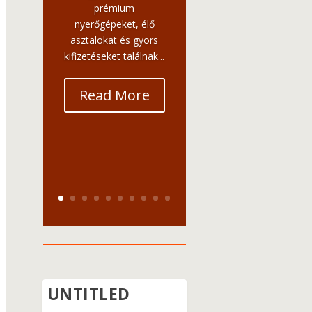
prémium
nyerőgépeket, élő
asztalokat és gyors
kifizetéseket találnak...
Read More
UNTITLED