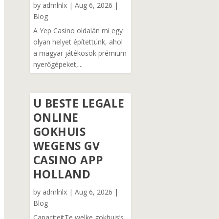
by
admlnlx
|
Aug 6, 2026
|
Blog
A Yep Casino oldalán mi egy
olyan helyet építettünk, ahol
a magyar játékosok prémium
nyerőgépeket,...
U BESTE LEGALE
ONLINE
GOKHUIS
WEGENS GV
CASINO APP
HOLLAND
by
admlnlx
|
Aug 6, 2026
|
Blog
CapaciteitTe welke gokhuis’s