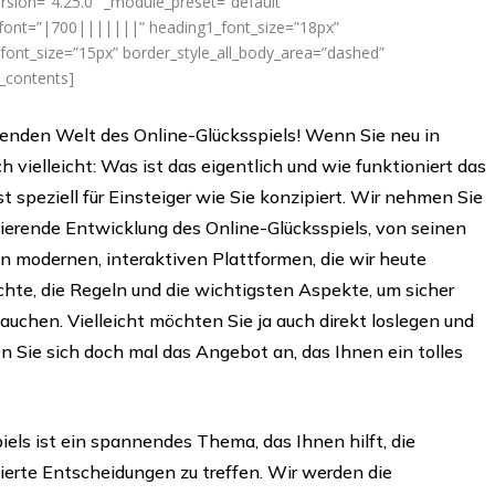
rsion=”4.25.0″ _module_preset=”default”
_font=”|700|||||||” heading1_font_size=”18px”
ont_size=”15px” border_style_all_body_area=”dashed”
f_contents]
genden Welt des Online-Glücksspiels! Wenn Sie neu in
ch vielleicht: Was ist das eigentlich und wie funktioniert das
ist speziell für Einsteiger wie Sie konzipiert. Wir nehmen Sie
inierende Entwicklung des Online-Glücksspiels, von seinen
 modernen, interaktiven Plattformen, die wir heute
hte, die Regeln und die wichtigsten Aspekte, um sicher
auchen. Vielleicht möchten Sie ja auch direkt loslegen und
n Sie sich doch mal das Angebot an, das Ihnen ein tolles
iels ist ein spannendes Thema, das Ihnen hilft, die
ierte Entscheidungen zu treffen. Wir werden die