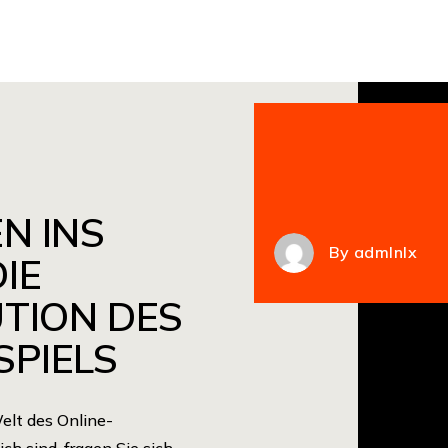
N INS
By
admlnlx
IE
TION DES
SPIELS
elt des Online-
ch sind, fragen Sie sich