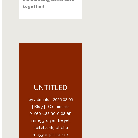
together!
UNTITLED
by
admlnlx
|
2026-08-06
|
Blog
| 0 Comments
A Yep Casino oldalán
mi egy olyan helyet
építettünk, ahol a
magyar játékosok