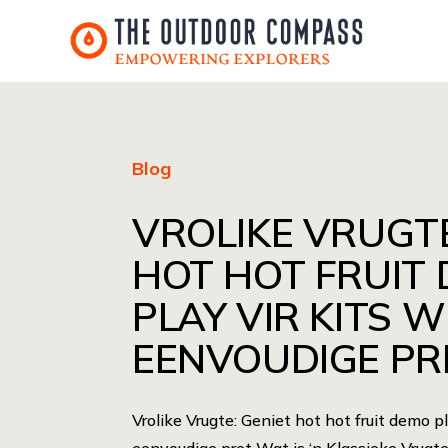
Blog
VROLIKE VRUGT
HOT HOT FRUIT
PLAY VIR KITS W
EENVOUDIGE PR
Vrolike Vrugte: Geniet hot hot fruit demo pl
eenvoudige pret Wat is ‘n Klassieke Vrugt