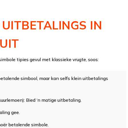
 UITBETALINGS IN
UIT
 simbole tipies gevul met klassieke vrugte, soos:
betalende simbool, maar kan selfs klein uitbetalings
suurlemoen): Bied ‘n matige uitbetaling.
aling gee.
oër betalende simbole.