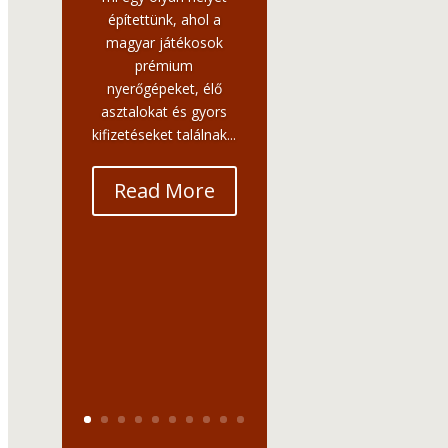
építettünk, ahol a
magyar játékosok
prémium
nyerőgépeket, élő
asztalokat és gyors
kifizetéseket találnak...
Read More