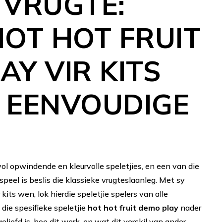
 VRUGTE:
HOT HOT FRUIT
AY VIR KITS
 EENVOUDIGE
vol opwindende en kleurvolle speletjies, en een van die
peel is beslis die klassieke vrugteslaanleg. Met sy
kits wen, lok hierdie speletjie spelers van alle
die spesifieke speletjie
hot hot fruit demo play
nader
liefd is, hoe dit werk, en wat dit verskil van ander