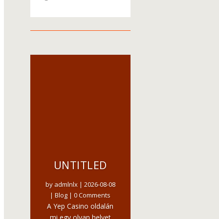
UNTITLED
by
admlnlx
|
2026-08-08
|
Blog
| 0 Comments
A Yep Casino oldalán
mi egy olyan helyet