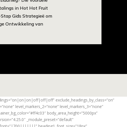
lings in Hot Hot Fruit
r-Stap Gids Strategieë om
ge Ontwikkeling van
adings=”on|on|on|off|off|off” exclude_headings_by_class=”on”
_1=”none” level_markers_2=”none” level_markers_3=”none”
ontainer_bg_color=”#ff4c03″ body_area_height=”5000px”
rsion=”4.25.0″ _module_preset=”default”
_font=”|700|||||||” heading1_font_size=”18px”