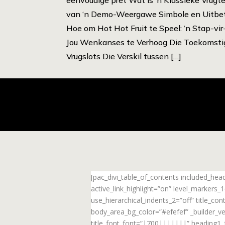
van ‘n Demo-Weergawe Simbole en Uitbeta
Hoe om Hot Hot Fruit te Speel: ‘n Stap-vi
Jou Wenkanses te Verhoog Die Toekomsti
Vrugslots Die Verskil tussen […]
[pac_divi_table_of_contents included_he
active_link_highlight=”on” level_markers
use_hierarchical_indents_2=”off” title_c
body_area_bg_color=”#efefef” _builder_ve
title_font_font=”|700|||||||” heading1