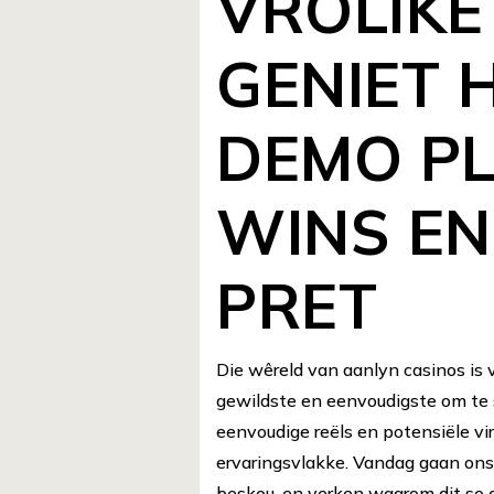
VROLIKE
GENIET 
DEMO PL
WINS EN
PRET
Die wêreld van aanlyn casinos is 
gewildste en eenvoudigste om te s
eenvoudige reëls en potensiële vir 
ervaringsvlakke. Vandag gaan ons 
beskou, en verken waarom dit so ge