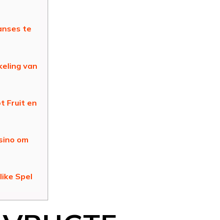
anses te
eling van
t Fruit en
sino om
ike Spel