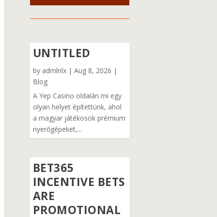
UNTITLED
by
admlnlx
|
Aug 8, 2026
|
Blog
A Yep Casino oldalán mi egy
olyan helyet építettünk, ahol
a magyar játékosok prémium
nyerőgépeket,...
BET365
INCENTIVE BETS
ARE
PROMOTIONAL