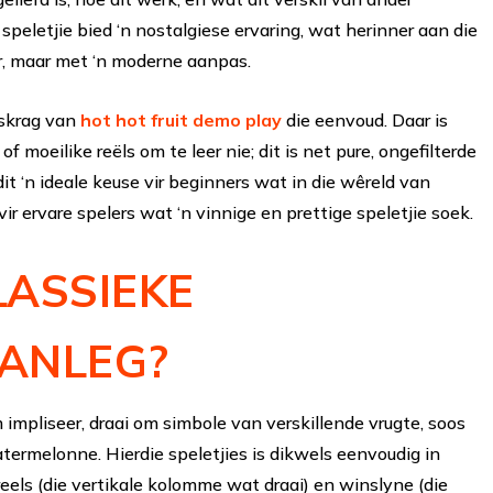
 speletjie bied ‘n nostalgiese ervaring, wat herinner aan die
r, maar met ‘n moderne aanpas.
gskrag van
hot hot fruit demo play
die eenvoud. Daar is
 moeilike reëls om te leer nie; dit is net pure, ongefilterde
t ‘n ideale keuse vir beginners wat in die wêreld van
ir ervare spelers wat ‘n vinnige en prettige speletjie soek.
LASSIEKE
ANLEG?
 impliseer, draai om simbole van verskillende vrugte, soos
watermelonne. Hierdie speletjies is dikwels eenvoudig in
eels (die vertikale kolomme wat draai) en winslyne (die