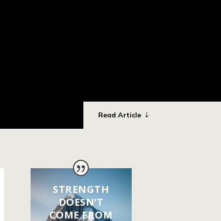
Read Article
STRENGTH
DOESN’T
COME FROM