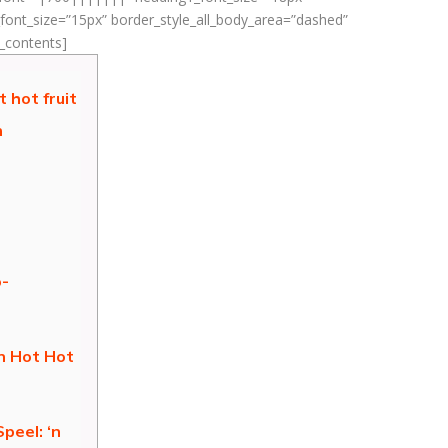
ont_size=”15px” border_style_all_body_area=”dashed”
f_contents]
 hot fruit
n
o-
in Hot Hot
peel: ‘n