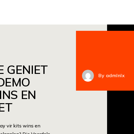
E GENIET
By
admlnlx
 DEMO
INS EN
ET
ay vir kits wins en
eslaanleg? Die Voordele