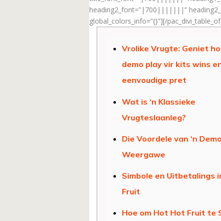
heading2_font=”|700|||||||” heading2_f
global_colors_info=”{}”][/pac_divi_table_o
Vrolike Vrugte: Geniet hot
demo play vir kits wins e
eenvoudige pret
Wat is ‘n Klassieke
Vrugteslaanleg?
Die Voordele van ‘n Dem
Weergawe
Simbole en Uitbetalings 
Fruit
Hoe om Hot Hot Fruit te S