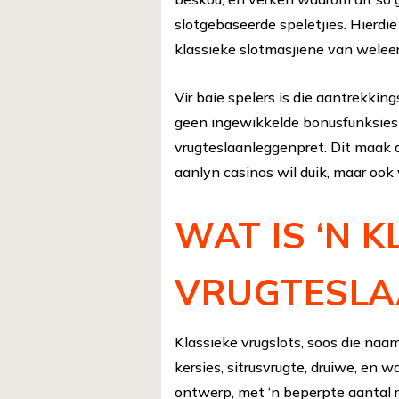
slotgebaseerde speletjies. Hierdie
klassieke slotmasjiene van welee
Vir baie spelers is die aantrekkin
geen ingewikkelde bonusfunksies of
vrugteslaanleggenpret. Dit maak di
aanlyn casinos wil duik, maar ook v
WAT IS ‘N K
VRUGTESLA
Klassieke vrugslots, soos die naam
kersies, sitrusvrugte, druiwe, en 
ontwerp, met ‘n beperpte aantal r