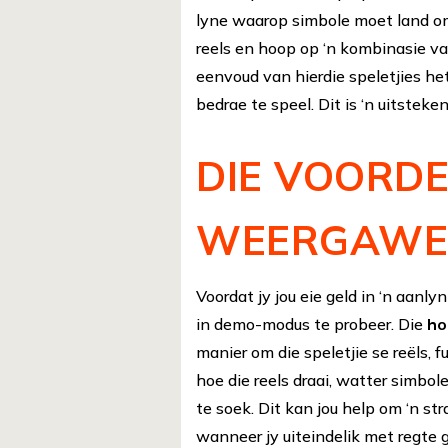
lyne waarop simbole moet land om ‘
reels en hoop op ‘n kombinasie v
eenvoud van hierdie speletjies he
bedrae te speel. Dit is ‘n uitsteke
DIE VOORDE
WEERGAW
Voordat jy jou eie geld in ‘n aanlyn
in demo-modus te probeer. Die
ho
manier om die speletjie se reëls, f
hoe die reels draai, watter simbo
te soek. Dit kan jou help om ‘n s
wanneer jy uiteindelik met regte 