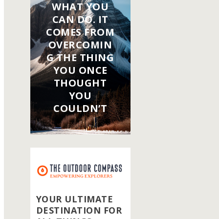
WHAT YOU
CAN DO. IT
COMES FROM
OVERCOMIN
G THE THING
YOU ONCE
THOUGHT
YOU
COULDN’T
YOUR ULTIMATE
DESTINATION FOR