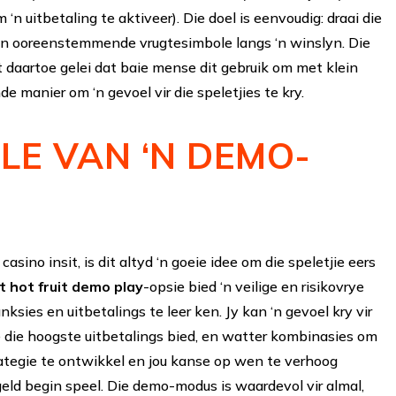
n uitbetaling te aktiveer). Die doel is eenvoudig: draai die
an ooreenstemmende vrugtesimbole langs ‘n winslyn. Die
t daartoe gelei dat baie mense dit gebruik om met klein
nde manier om ‘n gevoel vir die speletjies te kry.
LE VAN ‘N DEMO-
E
 casino insit, is dit altyd ‘n goeie idee om die speletjie eers
t hot fruit demo play
-opsie bied ‘n veilige en risikovrye
unksies en uitbetalings te leer ken. Jy kan ‘n gevoel kry vir
le die hoogste uitbetalings bied, en watter kombinasies om
trategie te ontwikkel en jou kanse op wen te verhoog
geld begin speel. Die demo-modus is waardevol vir almal,