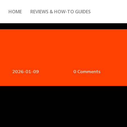
HOME
REVIEWS & HOW-TO GUIDES
2026-01-09
0 Comments