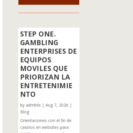
STEP ONE.
GAMBLING
ENTERPRISES DE
EQUIPOS
MOVILES QUE
PRIORIZAN LA
ENTRETENIMIE
NTO
by
admlnlx
|
Aug 7, 2026
|
Blog
Orientaciones con el fin de
casinos en websites para