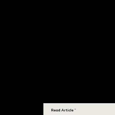
Read Article