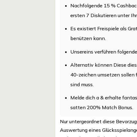
Nachfolgende 15 % Cashback s
ersten 7 Diskutieren unter I
Es existiert Freispiele als 
benützen kann.
Unsereins verführen folgende
Alternativ können Diese dies
40-zeichen umsetzen sollen f
sind muss.
Melde dich a & erhalte fantas
satten 200% Match Bonus.
Nur untergeordnet diese Bevorzugu
Auswertung eines Glücksspielangeb