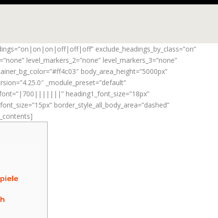
adings=”on|on|on|off|off|off” exclude_headings_by_class=”on”
_1=”none” level_markers_2=”none” level_markers_3=”none”
ontainer_bg_color=”#ff4c03″ body_area_height=”5000px”
rsion=”4.25.0″ _module_preset=”default”
_font=”|700|||||||” heading1_font_size=”18px”
ont_size=”15px” border_style_all_body_area=”dashed”
f_contents]
piele
ch