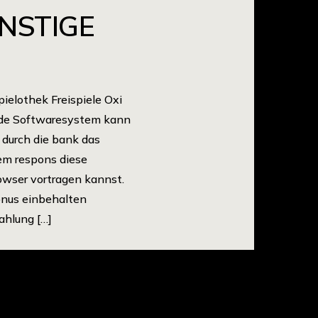
NSTIGE
ielothek Freispiele Oxi
ende Softwaresystem kann
 durch die bank das
dem respons diese
Browser vortragen kannst.
nus einbehalten
ahlung […]