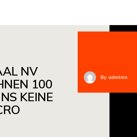
AAL NV
By
admlnlx
HNEN 100
NS KEINE
CRO