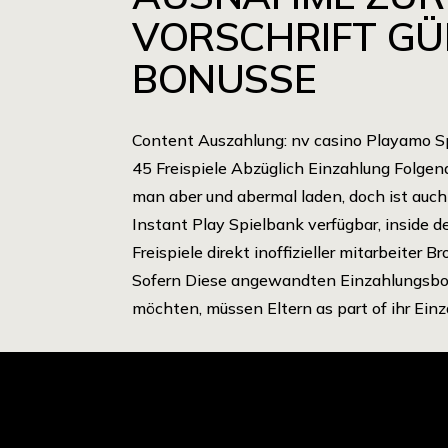
VORSCHRIFT GÜ
BONUSSE
Content Auszahlung: nv casino Playamo Sp
45 Freispiele Abzüglich Einzahlung Folg
man aber und abermal laden, doch ist auch
Instant Play Spielbank verfügbar, inside 
Freispiele direkt inoffizieller mitarbeiter 
Sofern Diese angewandten Einzahlungsbo
möchten, müssen Eltern as part of ihr Einz