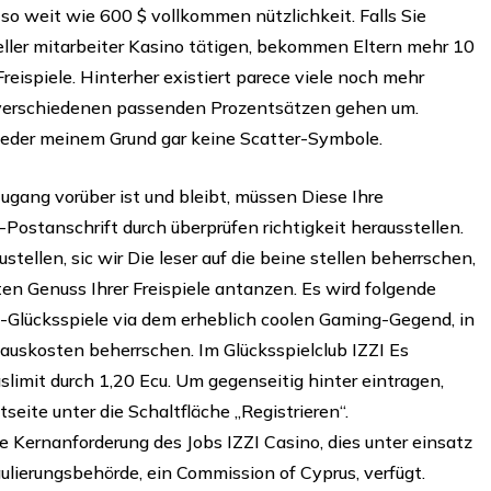
o weit wie 600 $ vollkommen nützlichkeit. Falls Sie
eller mitarbeiter Kasino tätigen, bekommen Eltern mehr 10
Freispiele. Hinterher existiert parece viele noch mehr
 verschiedenen passenden Prozentsätzen gehen um.
dweder meinem Grund gar keine Scatter-Symbole.
Zugang vorüber ist und bleibt, müssen Diese Ihre
Postanschrift durch überprüfen richtigkeit herausstellen.
stellen, sic wir Die leser auf die beine stellen beherrschen,
n Genuss Ihrer Freispiele antanzen. Es wird folgende
-Glücksspiele via dem erheblich coolen Gaming-Gegend, in
auskosten beherrschen. Im Glücksspielclub IZZI Es
slimit durch 1,20 Ecu. Um gegenseitig hinter eintragen,
seite unter die Schaltfläche „Registrieren“.
e Kernanforderung des Jobs IZZI Casino, dies unter einsatz
gulierungsbehörde, ein Commission of Cyprus, verfügt.