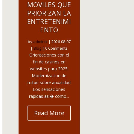
MOVILES QUE
PRIORIZAN LA
ENTRETENIMI
ENTO
by
admlnlx
|
2026-08-07
|
Blog
| 0 Comments
Orientaciones con el
fin de casinos en
websites para 2025:
Modernizacion de
mitad sobre anualidad
Los sensaciones
rapidas asi� como...
Read More