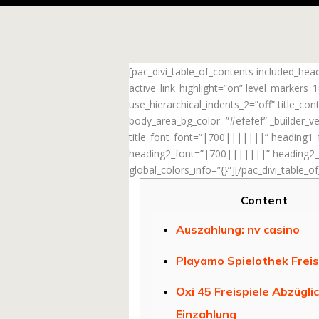
[pac_divi_table_of_contents included_he
active_link_highlight=”on” level_markers
use_hierarchical_indents_2=”off” title_c
body_area_bg_color=”#efefef” _builder_ve
title_font_font=”|700|||||||” heading1
heading2_font=”|700|||||||” heading2_f
global_colors_info=”{}”][/pac_divi_table_o
Content
Auszahlung: nv casino
Playamo Spielothek Freis
Oxi 45 Freispiele Abzügli
Einzahlung