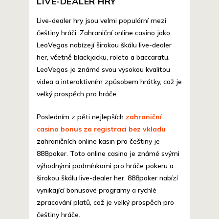
LIVE-DEALER HRY
Live-dealer hry jsou velmi populární mezi
češtiny hráči. Zahraniční online casino jako
LeoVegas nabízejí širokou škálu live-dealer
her, včetně blackjacku, roleta a baccaratu.
LeoVegas je známé svou vysokou kvalitou
videa a interaktivním způsobem hrátky, což je
velký prospěch pro hráče.
Posledním z pěti nejlepších
zahraniční
casino bonus za registraci bez vkladu
zahraničních online kasin pro češtiny je
888poker. Toto online casino je známé svými
výhodnými podmínkami pro hráče pokeru a
širokou škálu live-dealer her. 888poker nabízí
vynikající bonusové programy a rychlé
zpracování platů, což je velký prospěch pro
češtiny hráče.