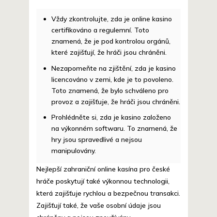
Vždy zkontrolujte, zda je online kasino
certifikováno a regulemní. Toto
znamená, že je pod kontrolou orgánů,
které zajišťují, že hráči jsou chráněni.
Nezapomeňte na zjištění, zda je kasino
licencováno v zemi, kde je to povoleno.
Toto znamená, že bylo schváleno pro
provoz a zajišťuje, že hráči jsou chráněni.
Prohlédněte si, zda je kasino založeno
na výkonném softwaru. To znamená, že
hry jsou spravedlivé a nejsou
manipulovány.
Nejlepší zahraniční online kasína pro české
hráče poskytují také výkonnou technologii,
která zajišťuje rychlou a bezpečnou transakci.
Zajišťují také, že vaše osobní údaje jsou