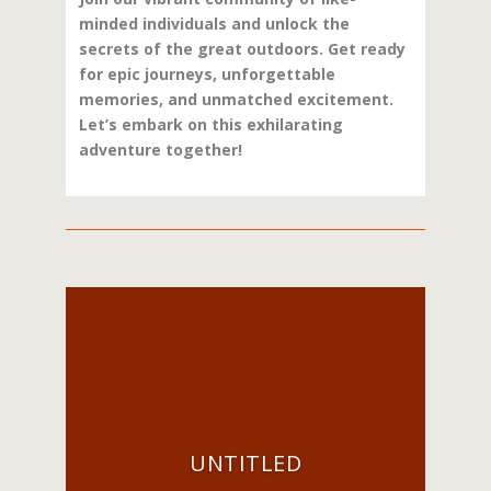
minded individuals and unlock the
secrets of the great outdoors. Get ready
for epic journeys, unforgettable
memories, and unmatched excitement.
Let’s embark on this exhilarating
adventure together!
UNTITLED