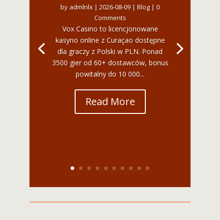
by
admlnlx
|
2026-08-09
|
Blog
| 0
Comments
Vox Casino to licencjonowane
kasyno online z Curaçao dostępne
dla graczy z Polski w PLN. Ponad
3500 gier od 60+ dostawców, bonus
powitalny do 10 000...
Read More