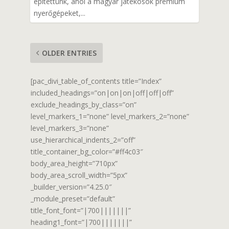
építettünk, ahol a magyar játékosok prémium
nyerőgépeket,...
OLDER ENTRIES
[pac_divi_table_of_contents title=”Index”
included_headings=”on|on|on|off|off|off”
exclude_headings_by_class=”on”
level_markers_1=”none” level_markers_2=”none”
level_markers_3=”none”
use_hierarchical_indents_2=”off”
title_container_bg_color=”#ff4c03″
body_area_height=”710px”
body_area_scroll_width=”5px”
_builder_version=”4.25.0″
_module_preset=”default”
title_font_font=”|700|||||||”
heading1_font=”|700|||||||”