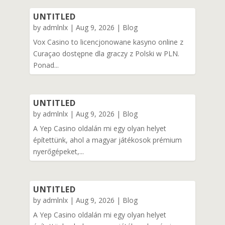
UNTITLED
by
admlnlx
|
Aug 9, 2026
|
Blog
Vox Casino to licencjonowane kasyno online z
Curaçao dostępne dla graczy z Polski w PLN.
Ponad...
UNTITLED
by
admlnlx
|
Aug 9, 2026
|
Blog
A Yep Casino oldalán mi egy olyan helyet
építettünk, ahol a magyar játékosok prémium
nyerőgépeket,...
UNTITLED
by
admlnlx
|
Aug 9, 2026
|
Blog
A Yep Casino oldalán mi egy olyan helyet