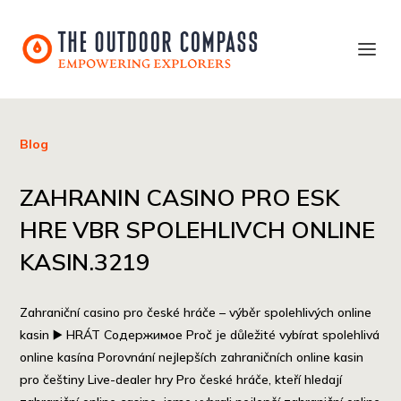
Blog
ZAHRANIN CASINO PRO ESK
HRE VBR SPOLEHLIVCH ONLINE
KASIN.3219
Zahraniční casino pro české hráče – výběr spolehlivých online
kasin ▶️ HRÁT Содержимое Proč je důležité vybírat spolehlivá
online kasína Porovnání nejlepších zahraničních online kasin
pro češtiny Live-dealer hry Pro české hráče, kteří hledají