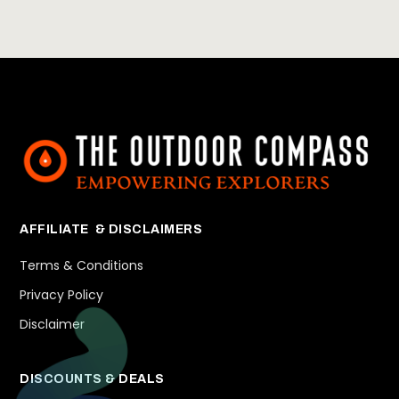
AFFILIATE & DISCLAIMERS
Terms & Conditions
Privacy Policy
Disclaimer
DISCOUNTS & DEALS