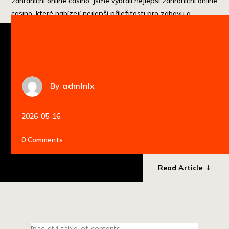
zahraniční online casino, jsme vybrali nejlepší zahraniční online
casino, které nabízejí nejlepší příležitosti pro zábavu a
finanční výhody. Tyto platformy jsou […]
By
admlnlx
2026-05-16
0 Comments
Read Article
[pac_divi_table_of_contents