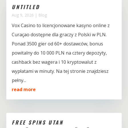
UNTITLED
Aug 9, 2026
|
Blog
Vox Casino to licencjonowane kasyno online z
Curaçao dostępne dla graczy z Polski w PLN.
Ponad 3500 gier od 60+ dostawców, bonus
powitalny do 10 000 PLN na cztery depozyty,
cashback bez wagera i 10 kryptowalut z
wypłatami w minuty. Na tej stronie znajdziesz
pełny...
read more
FREE SPINS UTAN