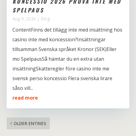
KONCESSIO 2026 PROVA INTE MED
SPELPAUS
Aug 9, 2026
|
Blog
ContentFinns det tillägg inte med insättning hos
casino inte med koncession?Insättningar
tillsamman Svenska språket Kronor (SEK)Eller
mo SpelpausSå hämtar du en extra utan
insättningSkatteregler före casino inte me
svensk perso koncessio Flera svenska lirare
såso vill...
read more
OLDER ENTRIES