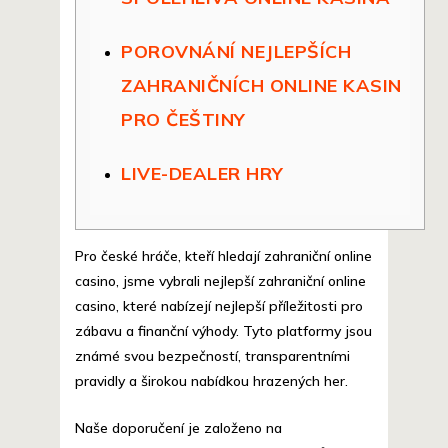
POROVNÁNÍ NEJLEPŠÍCH
ZAHRANIČNÍCH ONLINE KASIN
PRO ČEŠTINY
LIVE-DEALER HRY
Pro české hráče, kteří hledají zahraniční online
casino, jsme vybrali nejlepší zahraniční online
casino, které nabízejí nejlepší příležitosti pro
zábavu a finanční výhody. Tyto platformy jsou
známé svou bezpečností, transparentními
pravidly a širokou nabídkou hrazených her.
Naše doporučení je založeno na