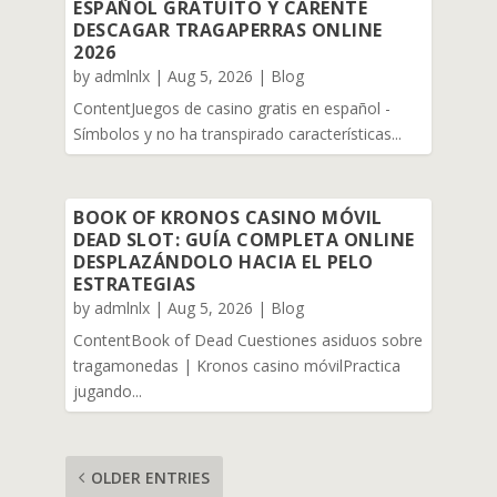
ESPAÑOL GRATUITO Y CARENTE
DESCAGAR TRAGAPERRAS ONLINE
2026
by
admlnlx
|
Aug 5, 2026
|
Blog
ContentJuegos de casino gratis en español -
Símbolos y no ha transpirado características...
BOOK OF KRONOS CASINO MÓVIL
DEAD SLOT: GUÍA COMPLETA ONLINE
DESPLAZÁNDOLO HACIA EL PELO
ESTRATEGIAS
by
admlnlx
|
Aug 5, 2026
|
Blog
ContentBook of Dead Cuestiones asiduos sobre
tragamonedas | Kronos casino móvilPractica
jugando...
OLDER ENTRIES