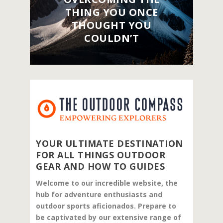
THING YOU ONCE
THOUGHT YOU
COULDN’T
YOUR ULTIMATE DESTINATION
FOR ALL THINGS OUTDOOR
GEAR AND HOW TO GUIDES
Welcome to our incredible website, the
hub for adventure enthusiasts and
outdoor sports aficionados. Prepare to
be captivated by our extensive range of