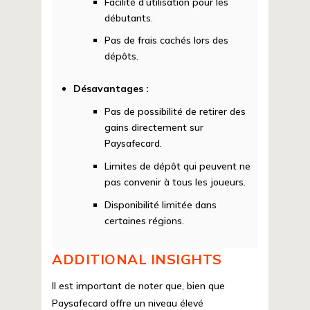
Facilité d’utilisation pour les
débutants.
Pas de frais cachés lors des
dépôts.
Désavantages :
Pas de possibilité de retirer des
gains directement sur
Paysafecard.
Limites de dépôt qui peuvent ne
pas convenir à tous les joueurs.
Disponibilité limitée dans
certaines régions.
ADDITIONAL INSIGHTS
Il est important de noter que, bien que
Paysafecard offre un niveau élevé